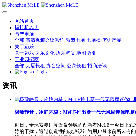
网站首页
焊接机器人
微型电脑
全部
高清视频会议系统
微型电脑
电脑棒
历史产品
关于迈乐
关于迈乐
迈乐文化
迈乐释义
地图指引
工业园招商
全部
大厦长租
办公空间
公寓长租
招商洽谈
English
资讯
极致静音，冷静内核：MeLE推出新一代无风扇迷你电脑Cyb
近日，全球紧凑计算设备领域的创新者MeLE于今日正式发
静的干扰，通过创造性的散热设计为用户带来前所未有的“